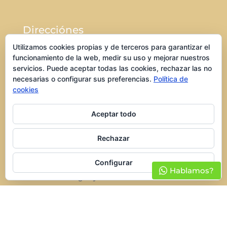
Direcciónes
Utilizamos cookies propias y de terceros para garantizar el
Parque El Corredor
funcionamiento de la web, medir su uso y mejorar nuestros
Local c-2
servicios. Puede aceptar todas las cookies, rechazar las no
necesarias o configurar sus preferencias.
Política de
Torrejón de Ardoz
cookies
28850
Aceptar todo
Rechazar
Parque El Corredor
Configurar
Lunes a sábado de 10h a 22
Hablamos?
Domingos y festivos de 12h a 20h
Aviso legal